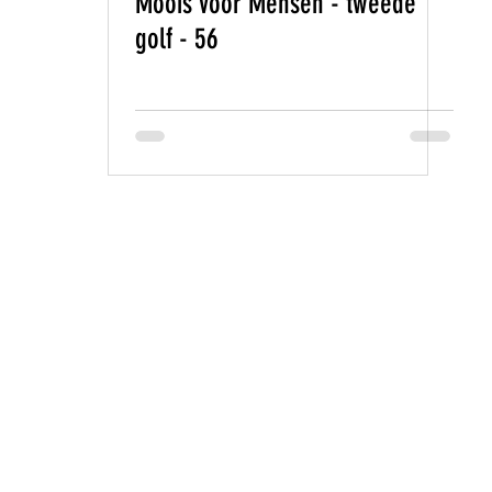
Moois voor Mensen - tweede
golf - 56
SEN
l