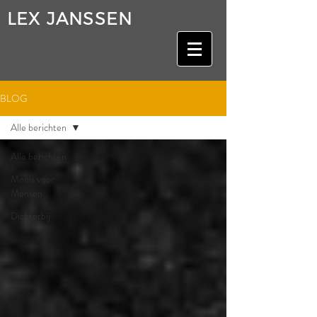
LEX JANSSEN
BLOG
Alle berichten
Alle berichten
Moois voor
Mensen
Dichterbij