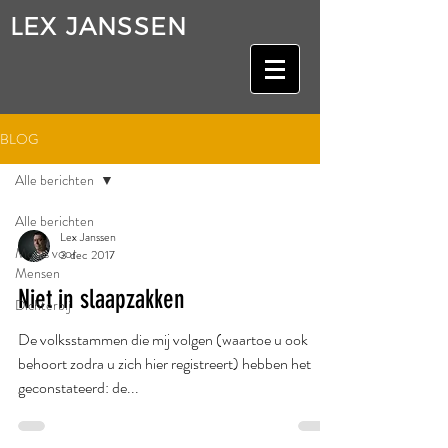
LEX JANSSEN
BLOG
Alle berichten
Alle berichten
Lex Janssen
Moois voor
3 dec 2017
Mensen
Niet in slaapzakken
Dichterbij
De volksstammen die mij volgen (waartoe u ook
behoort zodra u zich hier registreert) hebben het
geconstateerd: de...