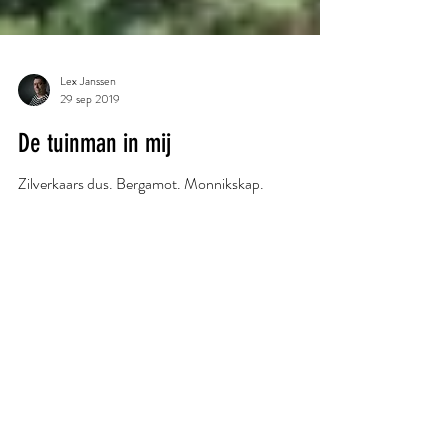
Lex Janssen
29 sep 2019
De tuinman in mij
Zilverkaars dus. Bergamot. Monnikskap.
Vingerhoedskruid. Tijm. Zeepkruid. Purperklokje.
Mansoor. Kruipend zenegroen. Maagdenpalm....