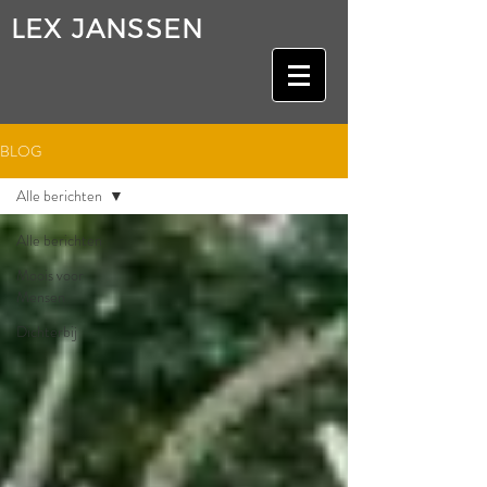
LEX JANSSEN
BLOG
Alle berichten
Alle berichten
Moois voor
Mensen
Dichterbij