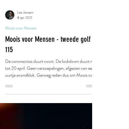
Lex Janssen
8 apr 2021
Moois voor Mensen
Moois voor Mensen - tweede golf -
115
De coronacrisis duurt voort. De lockdown duurt nog
tot 20 april. Geen versoepelingen, afgezien van een
uurtje avondklok. Genoeg reden dus om Moois voor
Mensen voort te zetten. Gasten van cafés De
Fantast en Willem II in Valkenswaard maakten ooit
een geweldige lipdub van dit nummer. Maar de
eerlijkheid gebiedt te zeggen dat The Boss en zijn
maten het zelf ook heel aardig deden. #corona