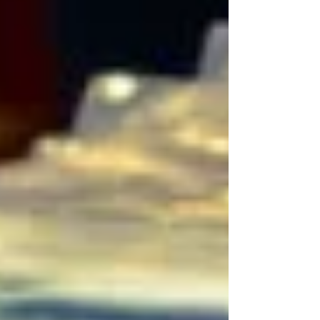
#coronacrisis #tweedegolf #avondklok #lockdown
#mooisvoormensen #lexjanssenwoordenbeeld #tek