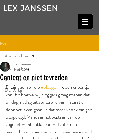
LEX JANSSEN
Post
Alle berichten
Lex Janssen
Alle berichten
1 feb 2018
Content en niet tevreden
Moois voor Mensen
Er zijn mensen die 
#bloggen
. Ik ben er eentje 
Dichterbij
van. En hoewel wij bloggers graag roepen dat 
wij dag in, dag uit stuiterend van inspiratie 
door het leven gaan, is dat maar voor weinigen 
weggelegd. Vandaar het bestaan van de 
zogeheten 'inhaakkalender'. Dat is een 
overzicht van speciale, min of meer wereldwijd 