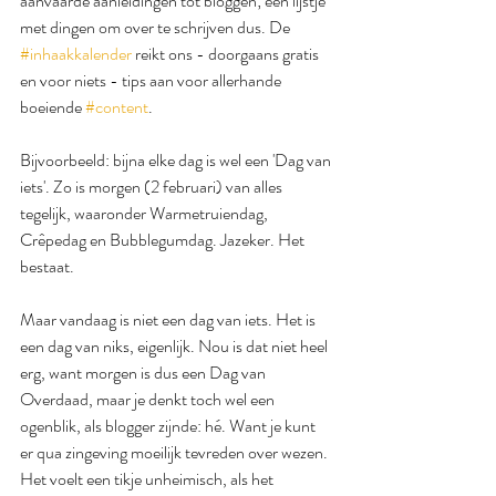
aanvaarde aanleidingen tot bloggen; een lijstje 
met dingen om over te schrijven dus. De 
#inhaakkalender
 reikt ons - doorgaans gratis 
en voor niets - tips aan voor allerhande 
boeiende 
#content
.
Bijvoorbeeld: bijna elke dag is wel een 'Dag van 
iets'. Zo is morgen (2 februari) van alles 
tegelijk, waaronder Warmetruiendag, 
Crêpedag en Bubblegumdag. Jazeker. Het 
bestaat.
Maar vandaag is niet een dag van iets. Het is 
een dag van niks, eigenlijk. Nou is dat niet heel 
erg, want morgen is dus een Dag van 
Overdaad, maar je denkt toch wel een 
ogenblik, als blogger zijnde: hé. Want je kunt 
er qua zingeving moeilijk tevreden over wezen. 
Het voelt een tikje unheimisch, als het 