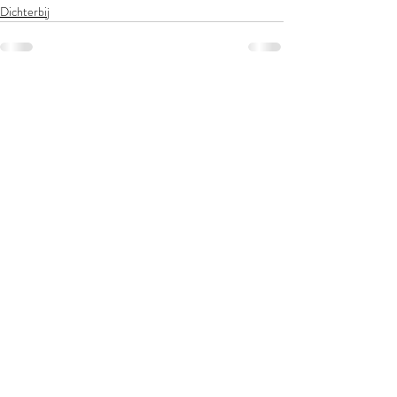
Dichterbij
Opmerkingen
Plaats een opmerking...
LEX JANSSEN
Valkenswaard
lex.janssen@upcmail.nl
(+31) 6 39 26 93 67