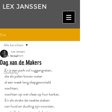
LEX JANSSEN
Post
Alle berichten
Lex Janssen
Alle berichten
6 mei
Dag van de Makers
Moois voor Mensen
Er is een park vol ruggengraten,
Dichterbij
die als palen boven water
al een week lang diepgeworteld
wachten,
wachten op wat vlees op hun karkas.
En als straks de naakte staken
van huid en duiding zijn voorzien,