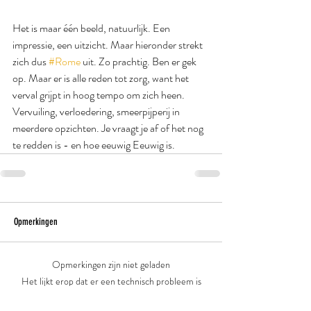
Het is maar één beeld, natuurlijk. Een 
impressie, een uitzicht. Maar hieronder strekt 
zich dus 
#Rome
 uit. Zo prachtig. Ben er gek 
op. Maar er is alle reden tot zorg, want het 
verval grijpt in hoog tempo om zich heen. 
Vervuiling, verloedering, smeerpijperij in 
meerdere opzichten. Je vraagt je af of het nog 
te redden is - en hoe eeuwig Eeuwig is.
Opmerkingen
Opmerkingen zijn niet geladen
Het lijkt erop dat er een technisch probleem is
opgetreden. Probeer nogmaals verbinding te maken of de