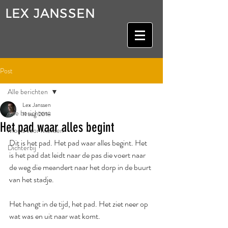
LEX JANSSEN
Post
Alle berichten
Lex Janssen
Alle berichten
11 aug 2018
Het pad waar alles begint
Moois voor Mensen
Dit is het pad. Het pad waar alles begint. Het 
Dichterbij
is het pad dat leidt naar de pas die voert naar 
de weg die meandert naar het dorp in de buurt 
van het stadje.
Het hangt in de tijd, het pad. Het ziet neer op 
wat was en uit naar wat komt.