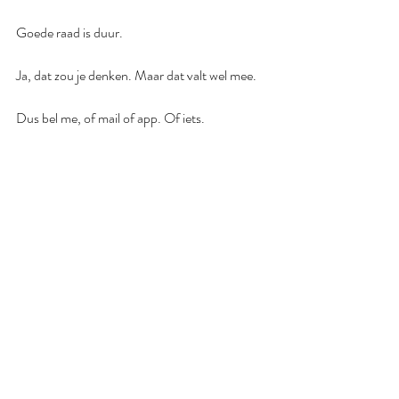
Goede raad is duur.
Ja, dat zou je denken. Maar dat valt wel mee.
Dus bel me, of mail of app. Of iets.
Foto: Diomari Madulara voor Unsplash
#tekstschrijver
#copywriter
#storytelling
#taal