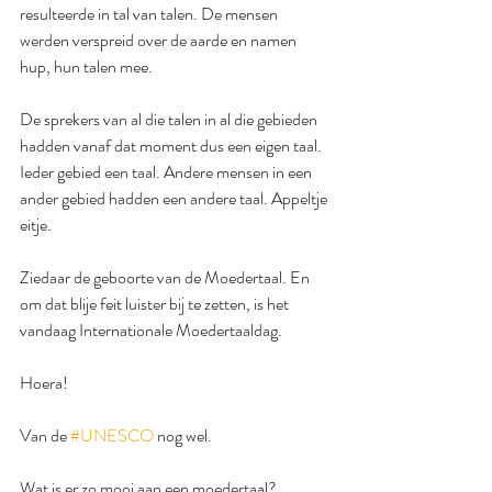
resulteerde in tal van talen. De mensen 
werden verspreid over de aarde en namen 
hup, hun talen mee.
De sprekers van al die talen in al die gebieden 
hadden vanaf dat moment dus een eigen taal. 
Ieder gebied een taal. Andere mensen in een 
ander gebied hadden een andere taal. Appeltje 
eitje.
Ziedaar de geboorte van de Moedertaal. En 
om dat blije feit luister bij te zetten, is het 
vandaag Internationale Moedertaaldag.
Hoera!
Van de 
#UNESCO
 nog wel.
Wat is er zo mooi aan een moedertaal?