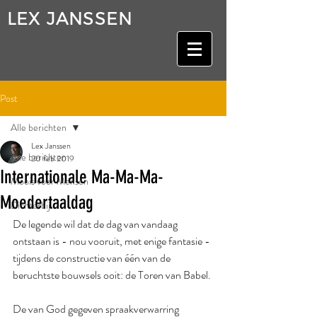
LEX JANSSEN
Post
Alle berichten
Lex Janssen
Alle berichten
20 feb 2019
Internationale Ma-Ma-Ma-
Moois voor Mensen
Moedertaaldag
Dichterbij
De legende wil dat de dag van vandaag 
ontstaan is - nou vooruit, met enige fantasie - 
tijdens de constructie van één van de 
beruchtste bouwsels ooit: de Toren van Babel.
De van God gegeven spraakverwarring 