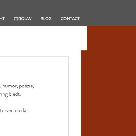
HT
(T)ROUW
BLOG
CONTACT
 humor, poëzie, 
ing biedt.
orven en dat 