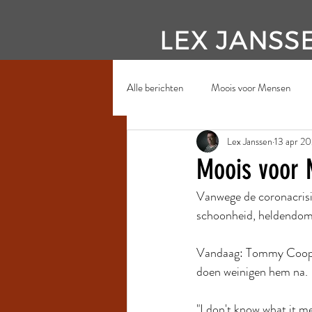
LEX JANSS
Alle berichten
Moois voor Mensen
Lex Janssen
13 apr 2
Moois voor 
Vanwege de coronacrisi
schoonheid, heldendom. 
Vandaag: Tommy Cooper.
doen weinigen hem na.
"I don't know what it me