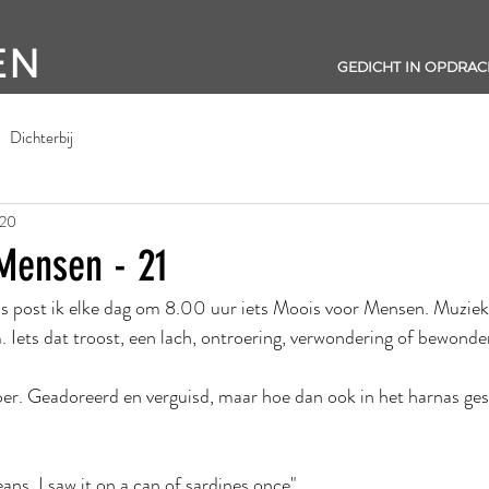
EN
GEDICHT IN OPDRAC
Dichterbij
020
Mensen - 21
s post ik elke dag om 8.00 uur iets Moois voor Mensen. Muziek,
Iets dat troost, een lach, ontroering, verwondering of bewonder
 Geadoreerd en verguisd, maar hoe dan ook in het harnas gest
ans. I saw it on a can of sardines once".