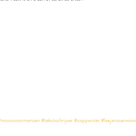
#mooisvoormensen
#tekstschrijver
#copywriter
#lexjanssenwoo