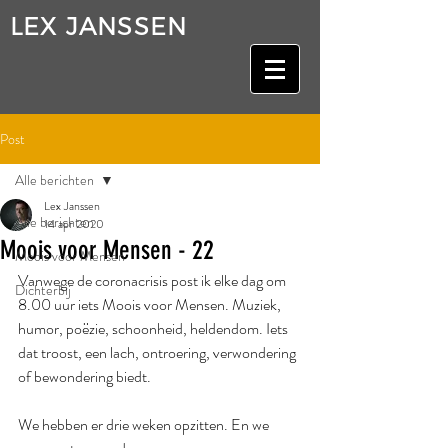
LEX JANSSEN
Post
Alle berichten
Lex Janssen
Alle berichten
14 apr 2020
Moois voor Mensen - 22
Moois voor Mensen
Vanwege de coronacrisis post ik elke dag om 
Dichterbij
8.00 uur iets Moois voor Mensen. Muziek, 
humor, poëzie, schoonheid, heldendom. Iets 
dat troost, een lach, ontroering, verwondering 
of bewondering biedt.
We hebben er drie weken opzitten. En we 