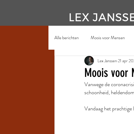
LEX JANSS
Alle berichten
Moois voor Mensen
Lex Janssen
21 apr 2
Moois voor 
Vanwege de coronacrisi
schoonheid, heldendom. 
Vandaag het prachtige 