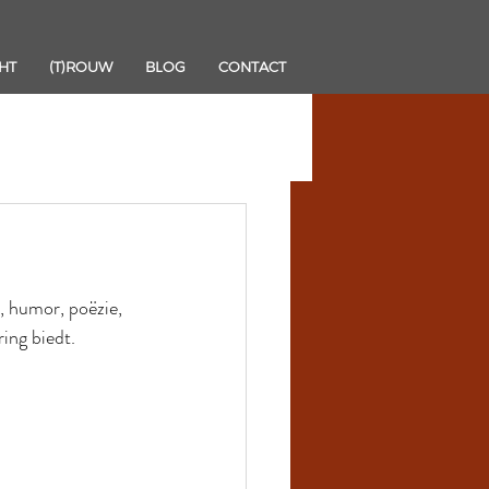
HT
(T)ROUW
BLOG
CONTACT
 humor, poëzie, 
ing biedt.