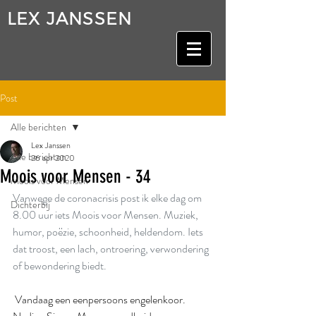
LEX JANSSEN
Post
Alle berichten
Lex Janssen
Alle berichten
26 apr 2020
Moois voor Mensen - 34
Moois voor Mensen
Vanwege de coronacrisis post ik elke dag om 
Dichterbij
8.00 uur iets Moois voor Mensen. Muziek, 
humor, poëzie, schoonheid, heldendom. Iets 
dat troost, een lach, ontroering, verwondering 
of bewondering biedt.
 Vandaag een eenpersoons engelenkoor. 