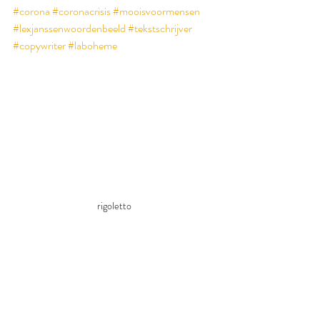
#corona
#coronacrisis
#mooisvoormensen
#lexjanssenwoordenbeeld
#tekstschrijver
#copywriter
#laboheme
rigoletto
Opmerkingen