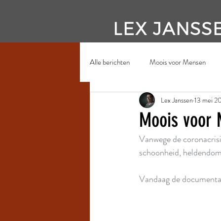
LEX JANSS
Alle berichten
Moois voor Mensen
Lex Janssen
13 mei 2
Moois voor 
Vanwege de coronacrisi
schoonheid, heldendom. 
Vandaag de documentai