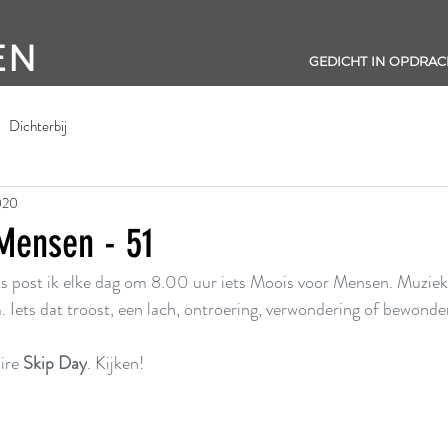
EN
GEDICHT IN OPDRAC
Dichterbij
020
Mensen - 51
s post ik elke dag om 8.00 uur iets Moois voor Mensen. Muziek,
Iets dat troost, een lach, ontroering, verwondering of bewonder
re 
Skip Day
. Kijken!