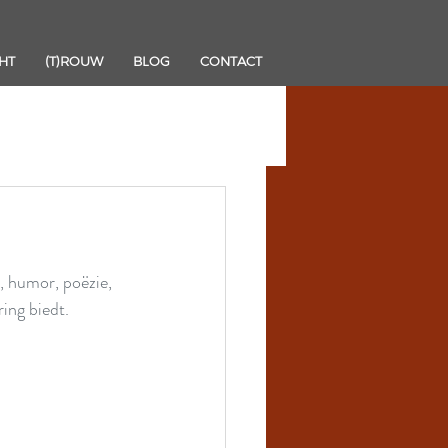
HT
(T)ROUW
BLOG
CONTACT
 humor, poëzie, 
ing biedt.