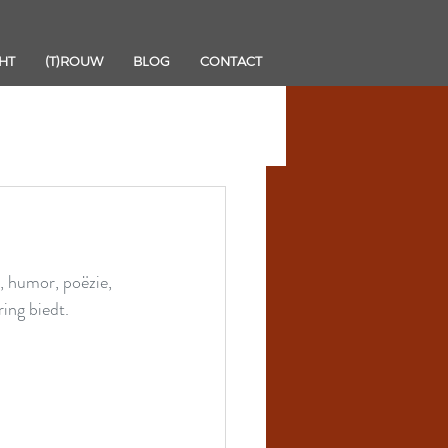
HT
(T)ROUW
BLOG
CONTACT
 humor, poëzie, 
ing biedt.