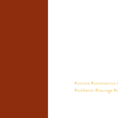
#corona
#coronacrisis
#soldieron
#courage
#s