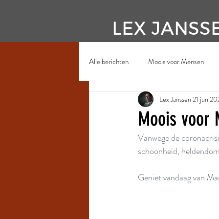
LEX JANSS
Alle berichten
Moois voor Mensen
Lex Janssen
21 jun 2
Moois voor 
Vanwege de coronacrisi
schoonheid, heldendom. 
Geniet vandaag van Ma