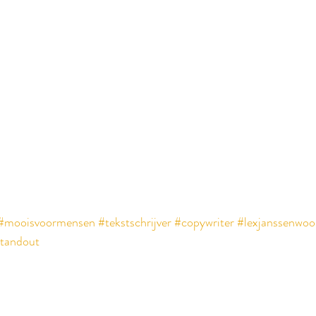
#mooisvoormensen
#tekstschrijver
#copywriter
#lexjanssenwoo
tandout