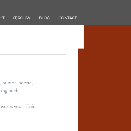
HT
(T)ROUW
BLOG
CONTACT
 humor, poëzie, 
ing biedt.
leasures voor. Duid 