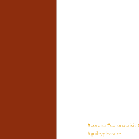
#corona
#coronacrisis
#guiltypleasure