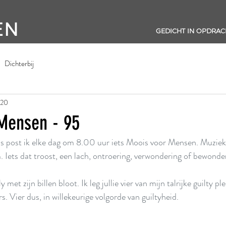
EN
GEDICHT IN OPDRAC
Dichterbij
020
Mensen - 95
s post ik elke dag om 8.00 uur iets Moois voor Mensen. Muziek,
Iets dat troost, een lach, ontroering, verwondering of bewonder
met zijn billen bloot. Ik leg jullie vier van mijn talrijke guilty p
rs. Vier dus, in willekeurige volgorde van guiltyheid.