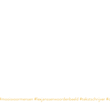
#mooisvoormensen
#lexjanssenwoordenbeeld
#tekstschrijver
#c