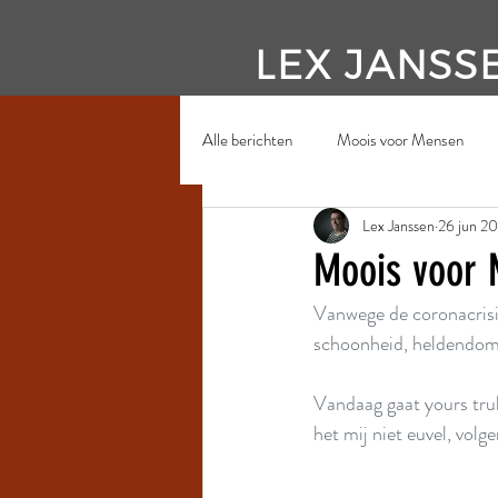
LEX JANSS
Alle berichten
Moois voor Mensen
Lex Janssen
26 jun 2
Moois voor 
Vanwege de coronacrisi
schoonheid, heldendom. 
Vandaag gaat yours truly 
het mij niet euvel, volge