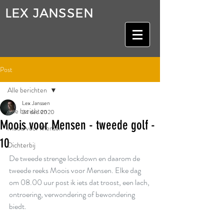
LEX JANSSEN
Post
Alle berichten
Lex Janssen
Alle berichten
24 dec 2020
Moois voor Mensen - tweede golf -
Moois voor Mensen
10
Dichterbij
De tweede strenge lockdown en daarom de 
tweede reeks Moois voor Mensen. Elke dag 
om 08.00 uur post ik iets dat troost, een lach, 
ontroering, verwondering of bewondering 
biedt.