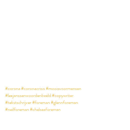
#corona
#coronacrisis
#mooisvoormensen
#lexjanssenwoordenbeeld
#copywriter
#tekstschrijver
#foreman
#glennforeman
#neilforeman
#chelseaforeman