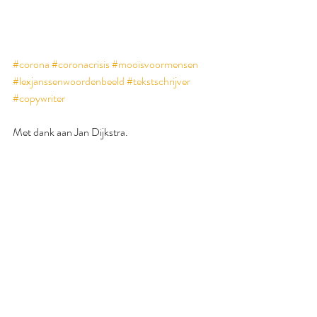
#corona
#coronacrisis
#mooisvoormensen
#lexjanssenwoordenbeeld
#tekstschrijver
#copywriter
Met dank aan Jan Dijkstra.
Foto: Annie Spratt voor Unsplash.