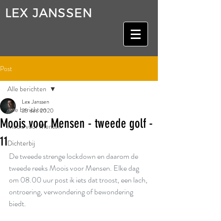
LEX JANSSEN
Post
Alle berichten
Lex Janssen
Alle berichten
25 dec 2020
Moois voor Mensen - tweede golf -
Moois voor Mensen
11
Dichterbij
De tweede strenge lockdown en daarom de 
tweede reeks Moois voor Mensen. Elke dag 
om 08.00 uur post ik iets dat troost, een lach, 
ontroering, verwondering of bewondering 
biedt.