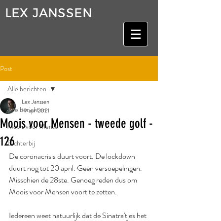
LEX JANSSEN
Post
Alle berichten
Lex Janssen
Alle berichten
19 apr 2021
Moois voor Mensen - tweede golf -
Moois voor Mensen
126
Dichterbij
De coronacrisis duurt voort. De lockdown 
duurt nog tot 20 april. Geen versoepelingen. 
Misschien de 28ste. Genoeg reden dus om 
Moois voor Mensen voort te zetten.
Iedereen weet natuurlijk dat de Sinatra'tjes het 