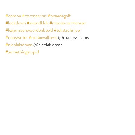
#corona
#coronacrisis
#tweedegolf
#lockdown
#avondklok
#mooisvoormensen
#lexjanssenwoordenbeeld
#tekstschrijver
#copywriter
#robbiewilliams
 @robbiewilliams 
#nicolekidman
 @nicolekidman 
#somethingstupid
Moois voor Mensen