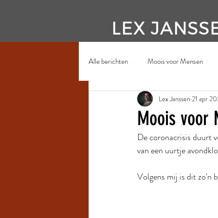
LEX JANSS
Alle berichten
Moois voor Mensen
Lex Janssen
21 apr 20
Moois voor 
De coronacrisis duurt v
van een uurtje avondkl
Volgens mij is dit zo'n 