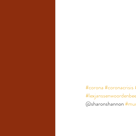
#corona
#coronacrisis
#lexjanssenwoordenbee
@sharonshannon 
#mu