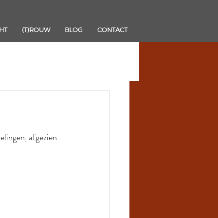
HT
(T)ROUW
BLOG
CONTACT
lingen, afgezien 