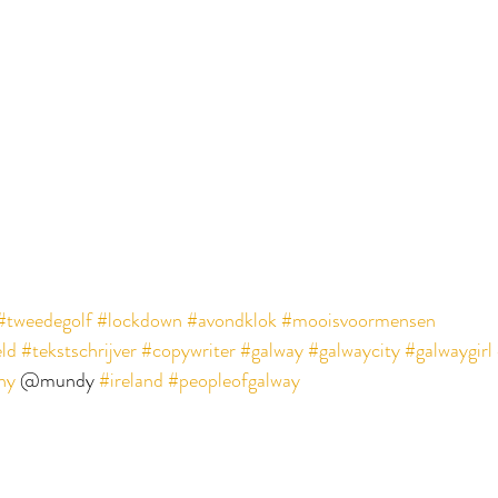
#tweedegolf
#lockdown
#avondklok
#mooisvoormensen
ld
#tekstschrijver
#copywriter
#galway
#galwaycity
#galwaygirl
ny
 @mundy 
#ireland
#peopleofgalway