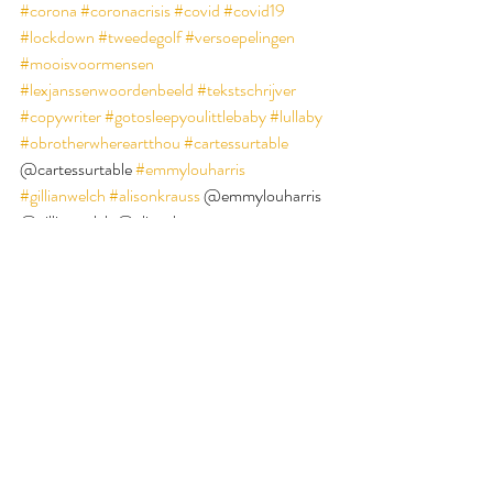
#corona
#coronacrisis
#covid
#covid19
#lockdown
#tweedegolf
#versoepelingen
#mooisvoormensen
#lexjanssenwoordenbeeld
#tekstschrijver
#copywriter
#gotosleepyoulittlebaby
#lullaby
#obrotherwhereartthou
#cartessurtable
@cartessurtable 
#emmylouharris
#gillianwelch
#alisonkrauss
 @emmylouharris 
@gillianwelch @alisonkrauss
Foto: Tara Raye voor Unsplash.