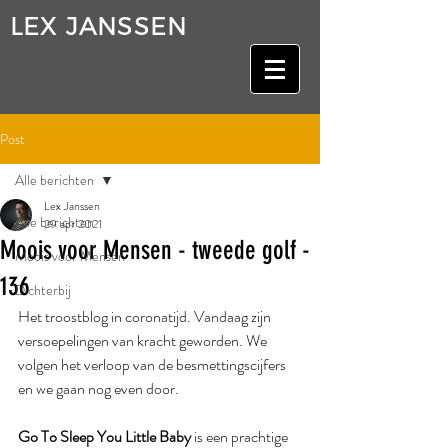
LEX JANSSEN
Post
Alle berichten
Lex Janssen
Alle berichten
29 apr 2021
Moois voor Mensen - tweede golf -
Moois voor Mensen
136
Dichterbij
Het troostblog in coronatijd. Vandaag zijn 
versoepelingen van kracht geworden. We 
volgen het verloop van de besmettingscijfers 
en we gaan nog even door.
Go To Sleep You Little Baby
 is een prachtige 