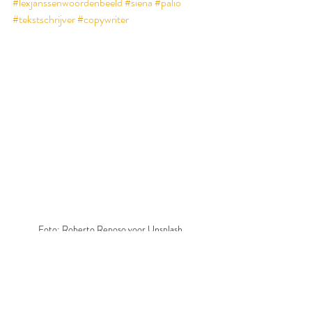
#lexjanssenwoordenbeeld
#siena
#palio
#tekstschrijver
#copywriter
Foto: Roberto Reposo voor Unsplash.