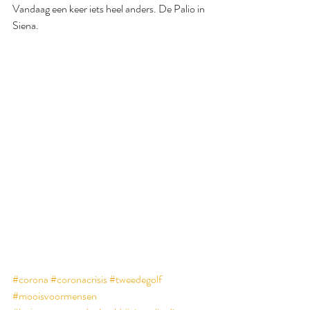
Vandaag een keer iets heel anders. De Palio in 
Siena.
#corona
#coronacrisis
#tweedegolf
#mooisvoormensen