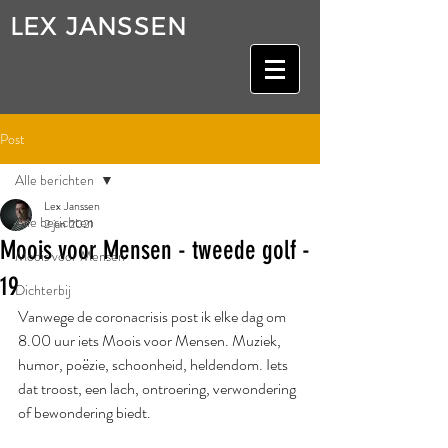
LEX JANSSEN
Post
Alle berichten
Lex Janssen
Alle berichten
2 jan 2021
Moois voor Mensen - tweede golf -
Moois voor Mensen
19
Dichterbij
Vanwege de coronacrisis post ik elke dag om 
8.00 uur iets Moois voor Mensen. Muziek, 
humor, poëzie, schoonheid, heldendom. Iets 
dat troost, een lach, ontroering, verwondering 
of bewondering biedt.