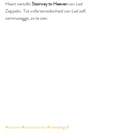
Heart vertolkt 
Stairway to Heaven
 van Led 
Zeppelin. Tot volle tevredenheid van Led zelf, 
zammazegge, zo te zien.
#corona
#coronacrisis
#tweedegolf