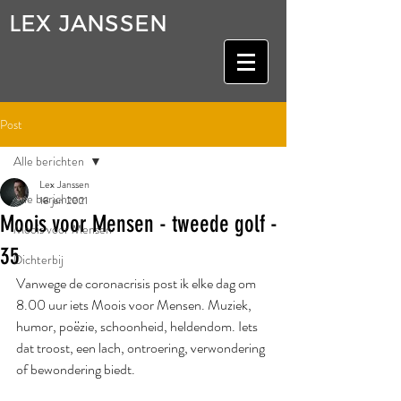
LEX JANSSEN
Post
Alle berichten
Lex Janssen
Alle berichten
18 jan 2021
Moois voor Mensen - tweede golf -
Moois voor Mensen
35
Dichterbij
Vanwege de coronacrisis post ik elke dag om 
8.00 uur iets Moois voor Mensen. Muziek, 
humor, poëzie, schoonheid, heldendom. Iets 
dat troost, een lach, ontroering, verwondering 
of bewondering biedt.