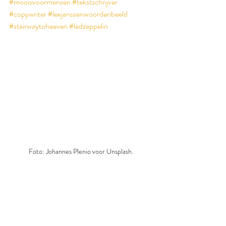
#mooisvoormensen
#tekstschrijver
#copywriter
#lexjanssenwoordenbeeld
#stairwaytoheaven
#ledzeppelin
Foto: Johannes Plenio voor Unsplash.