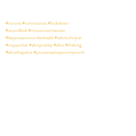
#corona
#coronacrisis
#lockdown
#avondklok
#mooisvoormensen
#lexjanssenwoordenbeeld
#tekstschrijver
#copywriter
#elvispresley
#elvis
#theking
#elvisthepelvis
#youwerealwaysonmymind
Foto: Frédéric Barriol voor Unsplash.