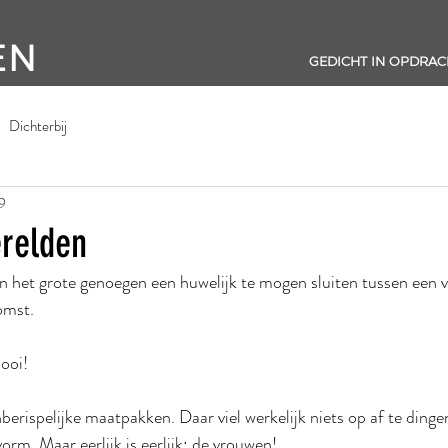
EN
GEDICHT IN OPDRAC
Dichterbij
19
relden
en het grote genoegen een huwelijk te mogen sluiten tussen een
omst.
ooi!
erispelijke maatpakken. Daar viel werkelijk niets op af te dingen
orm. Maar eerlijk is eerlijk: de vrouwen!