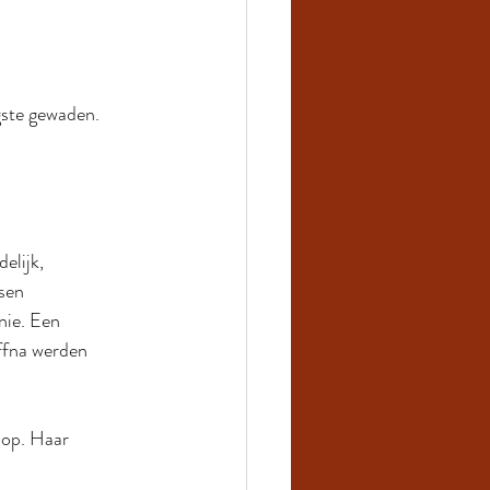
gste gewaden. 
elijk, 
sen 
nie. Een 
ffna werden 
oop. Haar 