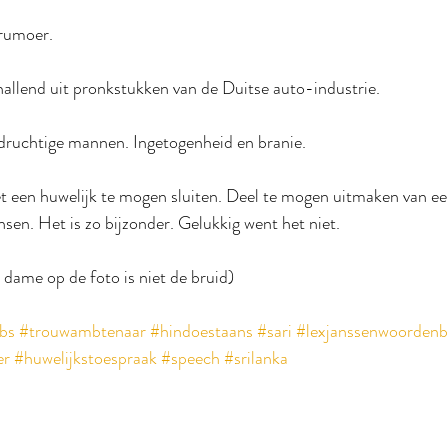
 rumoer.
hallend uit pronkstukken van de Duitse auto-industrie.
ruchtige mannen. Ingetogenheid en branie.
t een huwelijk te mogen sluiten. Deel te mogen uitmaken van een
nsen. Het is zo bijzonder. Gelukkig went het niet.
 dame op de foto is niet de bruid)
bs
#trouwambtenaar
#hindoestaans
#sari
#lexjanssenwoordenb
er
#huwelijkstoespraak
#speech
#srilanka