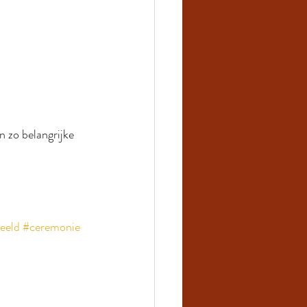
 zo belangrijke 
eeld
#ceremonie