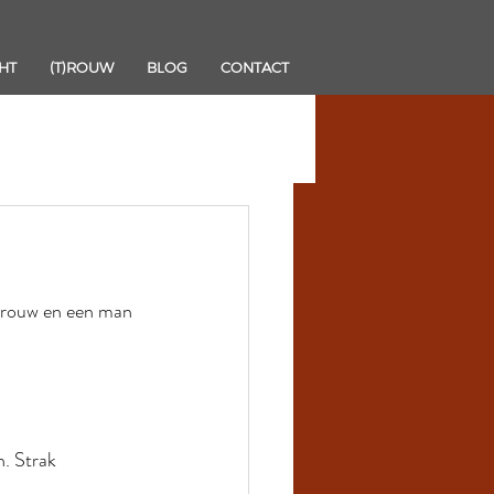
HT
(T)ROUW
BLOG
CONTACT
 vrouw en een man 
. Strak 