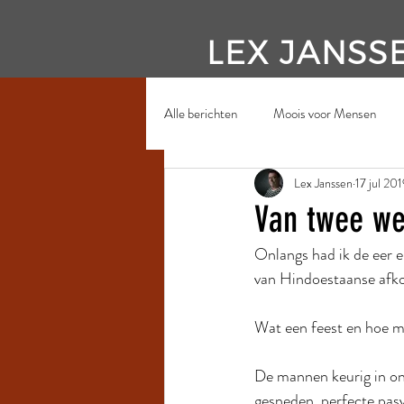
LEX JANSS
Alle berichten
Moois voor Mensen
Lex Janssen
17 jul 20
Van twee we
Onlangs had ik de eer 
van Hindoestaanse afk
Wat een feest en hoe m
De mannen keurig in onb
gesneden, perfecte pasv