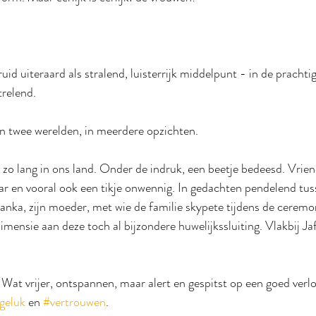
id uiteraard als stralend, luisterrijk middelpunt - in de prachti
trelend.
n twee werelden, in meerdere opzichten.
zo lang in ons land. Onder de indruk, een beetje bedeesd. Vriend
 en vooral ook een tikje onwennig. In gedachten pendelend tus
Lanka, zijn moeder, met wie de familie skypete tijdens de ceremo
mensie aan deze toch al bijzondere huwelijkssluiting. Vlakbij Ja
. Wat vrijer, ontspannen, maar alert en gespitst op een goed verl
geluk
 en 
#vertrouwen
.