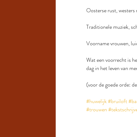
Oosterse rust, westers
Traditionele muziek, sc
Voorname vrouwen, luid
Wat een voorrecht is he
dag in het leven van me
(voor de goede orde: de
#huwelijk
#bruiloft
#ba
#trouwen
#tekstschrijv