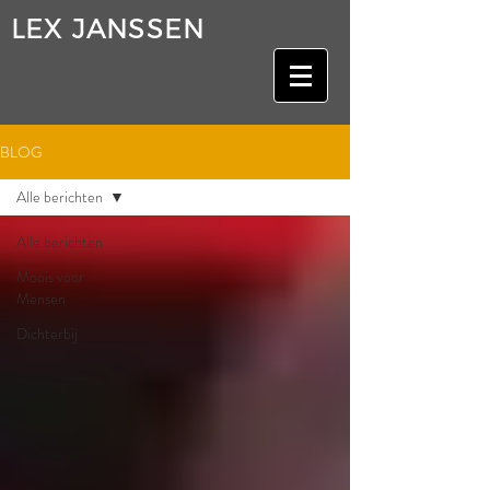
LEX JANSSEN
BLOG
Alle berichten
Alle berichten
Moois voor
Mensen
Dichterbij