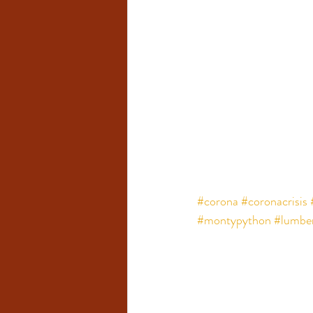
#corona
#coronacrisis
#montypython
#lumber