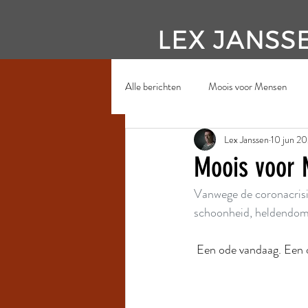
LEX JANSS
Alle berichten
Moois voor Mensen
Lex Janssen
10 jun 2
Moois voor 
Vanwege de coronacrisi
schoonheid, heldendom. 
 Een ode vandaag. Een