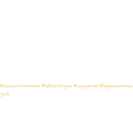
#mooisvoormensen
#tekstschrijver
#copywriter
#lexjanssenwoo
jack