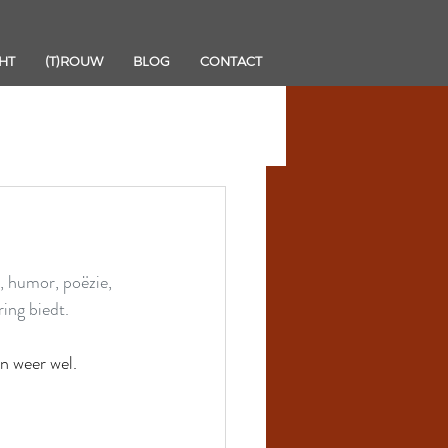
HT
(T)ROUW
BLOG
CONTACT
 humor, poëzie, 
ing biedt.
n weer wel.