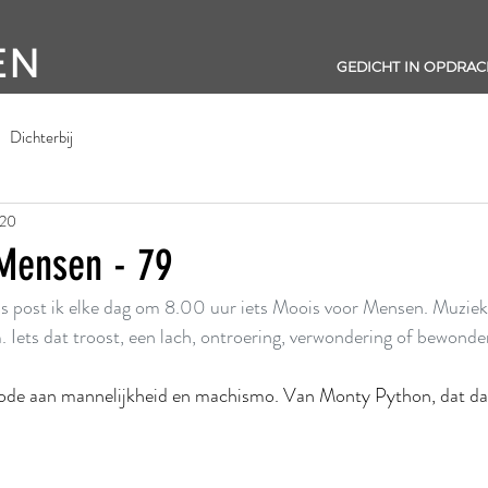
EN
GEDICHT IN OPDRAC
Dichterbij
020
Mensen - 79
s post ik elke dag om 8.00 uur iets Moois voor Mensen. Muziek,
Iets dat troost, een lach, ontroering, verwondering of bewonder
 ode aan mannelijkheid en machismo. Van Monty Python, dat da