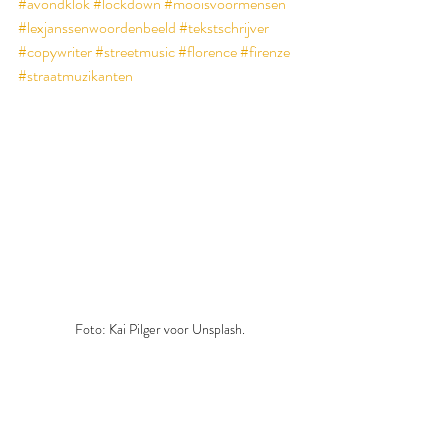
#avondklok
#lockdown
#mooisvoormensen
#lexjanssenwoordenbeeld
#tekstschrijver
#copywriter
#streetmusic
#florence
#firenze
#straatmuzikanten
Foto: Kai Pilger voor Unsplash.
Moois voor Mensen