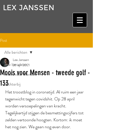
LEX JANSSEN
Post
Alle berichten
Lex Janssen
Alle berichten
26 apr 2021
Moois voor Mensen - tweede golf -
Moois voor Mensen
133
Dichterbij
Het troostblog in coronatijd. Al ruim een jaar 
tegenwicht tegen covidshit. Op 28 april 
worden versoepelingen van kracht. 
Tegelijkertijd stijgen de besmettingscijfers tot 
zelden vertoonde hoogten. Kortom: ik moet 
het nog zien. We gaan nog even door.