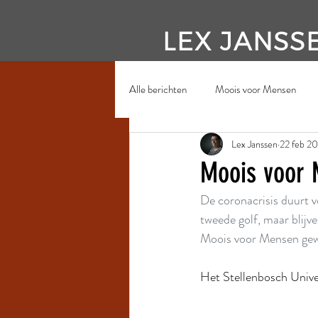
LEX JANSS
Alle berichten
Moois voor Mensen
Lex Janssen
22 feb 20
Moois voor 
De coronacrisis duurt v
tweede golf, maar blijv
Moois voor Mensen gew
Het Stellenbosch Unive