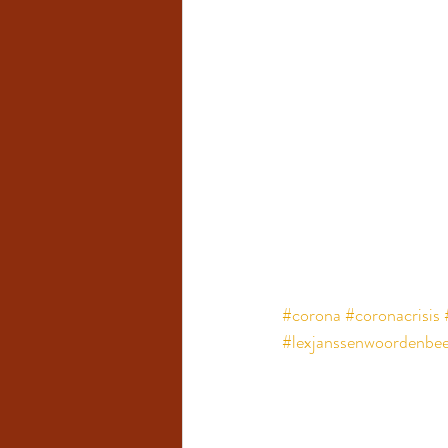
#corona
#coronacrisis
#lexjanssenwoordenbee