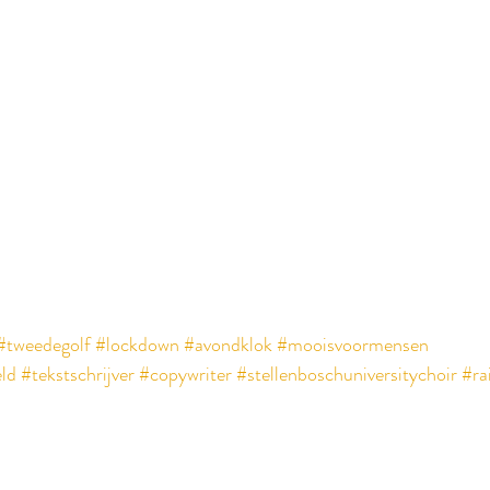
#tweedegolf
#lockdown
#avondklok
#mooisvoormensen
ld
#tekstschrijver
#copywriter
#stellenboschuniversitychoir
#ra