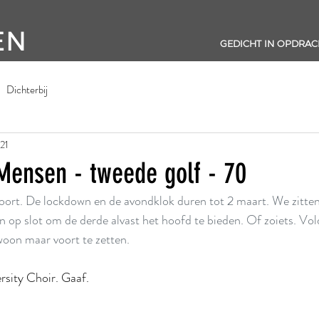
EN
GEDICHT IN OPDRAC
Dichterbij
21
Mensen - tweede golf - 70
oort. De lockdown en de avondklok duren tot 2 maart. We zitten
en op slot om de derde alvast het hoofd te bieden. Of zoiets. V
oon maar voort te zetten.
rsity Choir. Gaaf.