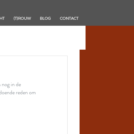
HT
(T)ROUW
BLOG
CONTACT
 nog in de 
oldoende reden om 