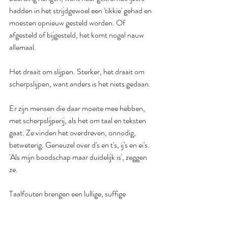
hadden in het strijdgewoel een 'tikkie' gehad en 
moesten opnieuw gesteld worden. Of 
afgesteld of bijgesteld, het komt nogal nauw 
allemaal.
Het draait om slijpen. Sterker, het draait om 
scherpslijpen, want anders is het niets gedaan.
Er zijn mensen die daar moeite mee hebben, 
met scherpslijperij, als het om taal en teksten 
gaat. Ze vinden het overdreven, onnodig, 
betweterig. Geneuzel over d's en t's, ij's en ei's. 
'Als mijn boodschap maar duidelijk is', zeggen 
ze.
Taalfouten brengen een lullige, suffige 
boodschap. Een boodschap van 
onzorgvuldigheid en desinteresse. En dat wil je 