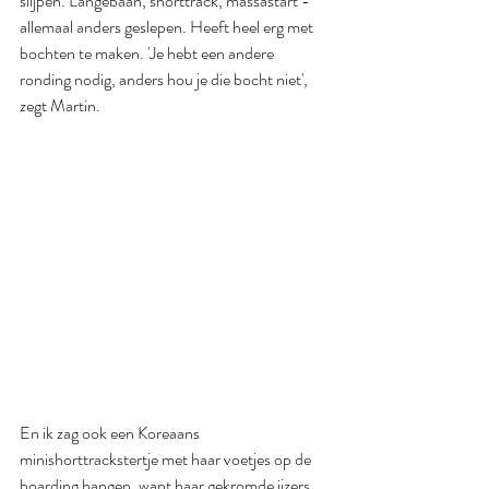
slijpen. Langebaan, shorttrack, massastart - 
allemaal anders geslepen. Heeft heel erg met 
bochten te maken. 'Je hebt een andere 
ronding nodig, anders hou je die bocht niet', 
zegt Martin. 
En ik zag ook een Koreaans 
minishorttrackstertje met haar voetjes op de 
boarding hangen, want haar gekromde ijzers 