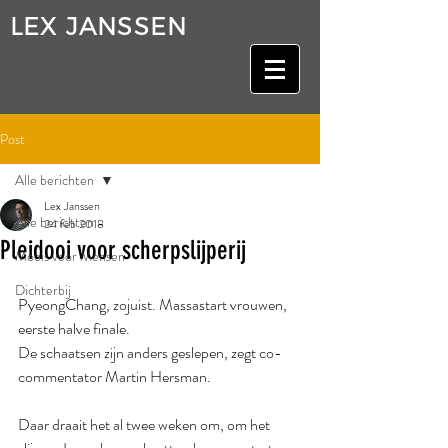
LEX JANSSEN
Post
Alle berichten
Lex Janssen
Alle berichten
24 feb 2018
Pleidooi voor scherpslijperij
Moois voor Mensen
Dichterbij
PyeongChang, zojuist. Massastart vrouwen, 
eerste halve finale.
De schaatsen zijn anders geslepen, zegt co-
commentator Martin Hersman. 
Daar draait het al twee weken om, om het 