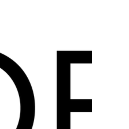
Boekenweek 2020 - dag 6
De Boekenweek is al een heel eind op streek. We zijn
toe aan dag 6, dus ook aan boek 6. De keuze is
vandaag gevallen op Duitse bruiloft...